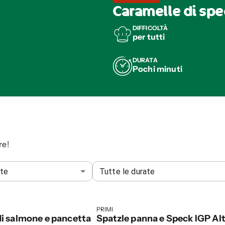
Caramelle di sp
DIFFICOLTÀ
per tutti
DURATA
Pochi minuti
re!
ate
Tutte le durate
PRIMI
i salmone e pancetta
Spatzle panna e Speck IGP Al