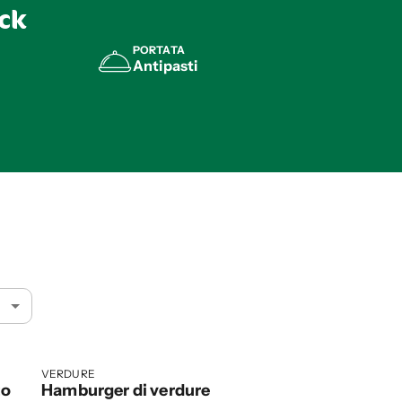
eck
PORTATA
Antipasti
VERDURE
to
Hamburger di verdure