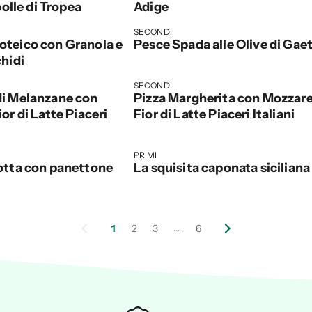
polle di Tropea
Adige
SECONDI
oteico con Granola e
Pesce Spada alle Olive di Gae
chidi
SECONDI
di Melanzane con
Pizza Margherita con Mozzare
or di Latte Piaceri
Fior di Latte Piaceri Italiani
PRIMI
otta con panettone
La squisita caponata siciliana
…
1
2
3
6