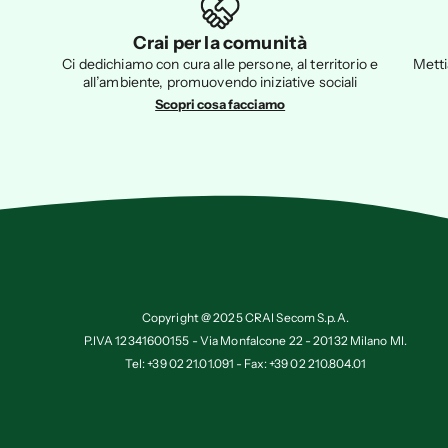
Crai per la comunità
Ci dedichiamo con cura alle persone, al territorio e
Metti
all’ambiente, promuovendo iniziative sociali
Scopri cosa facciamo
Copyright @ 2025 CRAI Secom S.p.A.
P.IVA 12341600155 - Via Monfalcone 22 - 20132 Milano MI.
Tel: +39 02 21.01.091 - Fax: +39 02 210.804.01