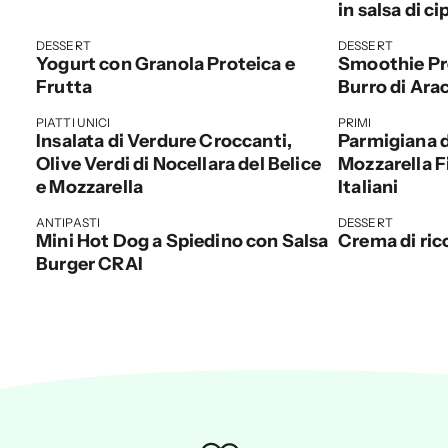
in salsa di ci
DESSERT
DESSERT
Yogurt con Granola Proteica e
Smoothie Pr
Frutta
Burro di Ara
PIATTI UNICI
PRIMI
Insalata di Verdure Croccanti,
Parmigiana 
Olive Verdi di Nocellara del Belice
Mozzarella Fi
e Mozzarella
Italiani
ANTIPASTI
DESSERT
Mini Hot Dog a Spiedino con Salsa
Crema di ric
Burger CRAI